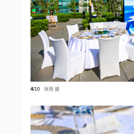
4
/10
张雨 摄