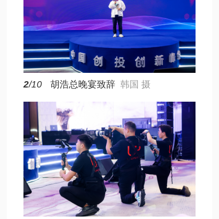
2
/10
胡浩总晚宴致辞
韩国 摄