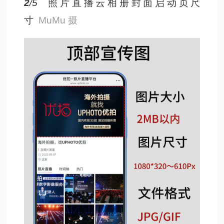
2
/5
照片直播云相册封面启动页尺
寸
MuMu 摄