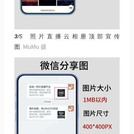
3
/5
照片直播云相册顶部宣传
图
MuMu 摄