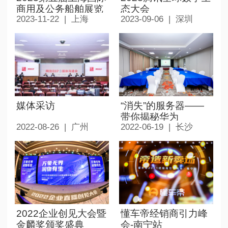
商用及公务船舶展览
态大会
2023-11-22 | 上海
2023-09-06 | 深圳
会 达索系统展台
媒体采访
“消失”的服务器——
带你揭秘华为
2022-08-26 | 广州
2022-06-19 | 长沙
Serverless-长沙站
2022企业创见大会暨
懂车帝经销商引力峰
金麟奖颁奖盛典
会-南宁站