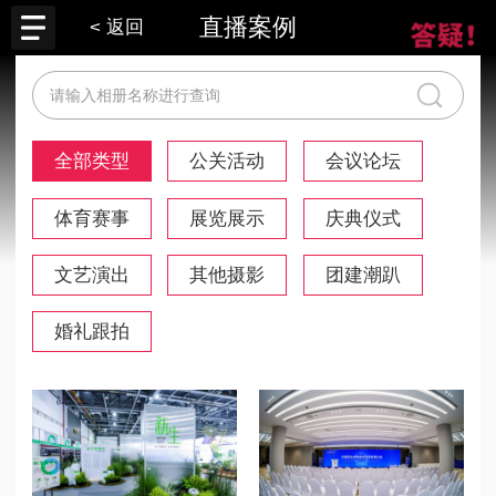
直播案例
< 返回
全部类型
公关活动
会议论坛
体育赛事
展览展示
庆典仪式
文艺演出
其他摄影
团建潮趴
婚礼跟拍