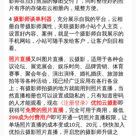
影师在点灯熬油的修图交付了，同时整理好的照
片有序的存储在云相册内，规整方便。
4
摄影师谈单利器
，充分展示自我的平台，云相
册自带摄影师属性，关联摄影师小站个人主页，
设置好内容、案例，就是一个摄影师自我展示的
手机网站，小站可随手发给客户，让客户刮目相
看。
照片直播
又叫图片直播、云摄影，适用于各种会
议论坛、展览展会、娱乐时尚、品牌营销、体育
赛事、聚会年会、演出演绎、婚礼婚庆、旅游旅
拍等等各种活动，现已经广泛应用在各行各业
上；有摄影师拍摄的地方就能用到照片直播，当
然直播相册也可以设置成隐私的，只有知道密码
的人才能观看，现在
《注册登录》
优拍云摄影
即
获得可
免费的照片直播
，完全可用于商用，最低
299成为付费用户
即可开通一切照片直播权限，让
单场照片直播的成本变成10元、20元，快快加入
优拍云摄影照片直播，开启您的摄影师升级之