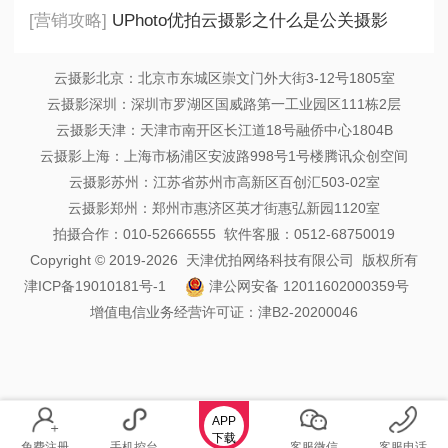
[营销攻略]
UPhoto优拍云摄影之什么是公关摄影
云摄影北京：北京市东城区崇文门外大街3-12号1805室
云摄影深圳：深圳市罗湖区国威路第一工业园区111栋2层
云摄影天津：天津市南开区长江道18号融侨中心1804B
云摄影上海：上海市杨浦区安波路998号1号楼腾讯众创空间
云摄影苏州：江苏省苏州市高新区百创汇503-02室
云摄影郑州：郑州市惠济区英才街惠弘新园1120室
拍摄合作：010-52666555 软件客服：0512-68750019
Copyright © 2019-2026 天津优拍网络科技有限公司 版权所有
津ICP备19010181号-1
津公网安备 12011602000359号
增值电信业务经营许可证：津B2-20200046
APP
下载
免费注册
手机控台
客服微信
客服电话