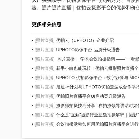
大厂强强联手
：优拍影像平台与美图秀秀、百度
验。照片照片直播｜优拍云摄影平台的优势和价
更多相关信息
[照片直播]
优拍云（UPHOTO）企业介绍
[照片直播]
UPHOTO影像平台·品质升级通告
[照片直播]
照片直播｜ 学术会议拍摄指南 —— 一看
[照片直播]
新手小白也能玩转！优拍云摄影照片直播全
[照片直播]
UPHOTO 优拍影像平台：数字影像与 MI
[照片直播]
启迪·∞计划与UPHOTO优拍云达成合作举
[照片直播]
优拍照片直播平台UI启动页升级通告
[照片直播]
摄影师拍摄技巧分享--在拍摄领导讲话时
[照片直播]
什么是“互勉”摄影行业互勉拍摄解释｜摄影
[照片直播]
会议拍摄活动如何用优拍照片直播平台进行