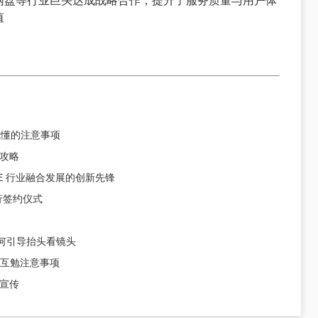
网盘等行业巨头达成战略合作，提升了服务质量与用户体
值
就懂的注意事项
攻略
CE 行业融合发展的创新先锋
行签约仪式
如何引导抬头看镜头
“互勉注意事项
宣传