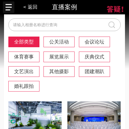
直播案例
< 返回
全部类型
公关活动
会议论坛
体育赛事
展览展示
庆典仪式
文艺演出
其他摄影
团建潮趴
婚礼跟拍