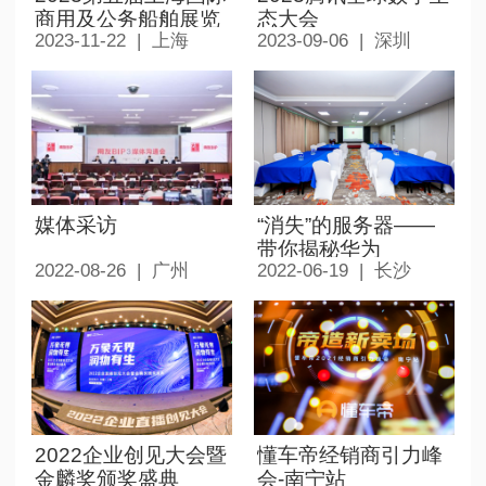
商用及公务船舶展览
态大会
2023-11-22 | 上海
2023-09-06 | 深圳
会 达索系统展台
媒体采访
“消失”的服务器——
带你揭秘华为
2022-08-26 | 广州
2022-06-19 | 长沙
Serverless-长沙站
2022企业创见大会暨
懂车帝经销商引力峰
金麟奖颁奖盛典
会-南宁站