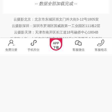
-- 数据全部加载完成 --
云摄影北京：北京市东城区崇文门外大街3-12号1805室
云摄影深圳：深圳市罗湖区国威路第一工业园区111栋2层
云摄影天津：天津市南开区长江道18号融侨中心1804B
云摄影上海：上海市杨浦区安波路998号1号楼腾讯众创空间
APP
云摄影苏州：江苏省苏州市高新区百创汇503-02室
下载
免费注册
手机控台
客服微信
客服电话
云摄影郑州：郑州市惠济区英才街惠弘新园1120室
拍摄合作：010-52666555 软件客服：0512-68750019
Copyright © 2019-2026 天津优拍网络科技有限公司 版权所有
津ICP备19010181号-1
津公网安备 12011602000359号
增值电信业务经营许可证：津B2-20200046