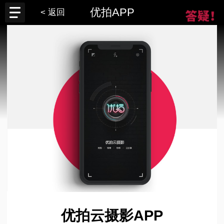
优拍APP
< 返回
优拍云摄影APP