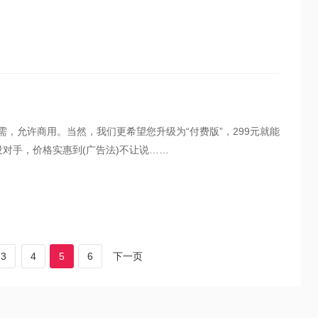
需，允许商用。当然，我们更希望您升级为“付费版”，299元就能
没对手，价格实惠到(广告法)不让说……
3
4
5
6
下一页