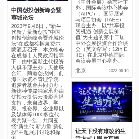
《中外会展》杂志社主
办，国际会议中心协会
中国创投创新峰会暨
（AIPC）、国际展览
蓉城论坛
与项目协会（IAEE）
联合主办，以“共享投
2023年9月6日，“新生
资机遇 创新会展价
代新力量新创投”中国
值”为主题的第十二届
创投创新峰会暨蓉城论
中外会展投资合作洽谈
坛“在成都棕榈泉费尔
会（英文缩写：12th E
蒙酒店召开。本次峰会
IIE）在北京中德国际
在成都市人民政府指导
会议会展中心举办。
下，由中国新生代投资
人俱乐部主办，天使联
北京
2023-05-10
合汇、商道创投网、前
海国际资本管理学院、
追梦者基金共同协办，
新物种传媒独家承办由
优拍云提供云摄影直播
支持，来自政界、学
界、投资界、企业界以
及媒体等1000多位代
表共聚一堂，共同围
绕“新生代 新力量 新创
让天下没有难改的生
投”主题展开讨论和探
索。
活方式 | 图片直播