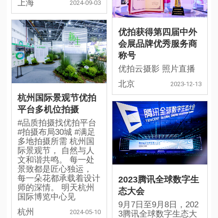
上海
2024-09-03
优拍获得第四届中外
会展品牌优秀服务商
称号
优拍云摄影 照片直播
北京
2023-12-13
杭州国际景观节优拍
平台多机位拍摄
#品质拍摄找优拍平台
#拍摄布局30城 #满足
多地拍摄所需 杭州国
际景观节​， 自然与人
文和谐共鸣。 每一处
景致都是匠心独运，
每一朵花都承载着设计
2023腾讯全球数字生
师的深情。 明天杭州
态大会
国际博览中心见
9月7日至9月8日，202
杭州
2024-05-10
3腾讯全球数字生态大