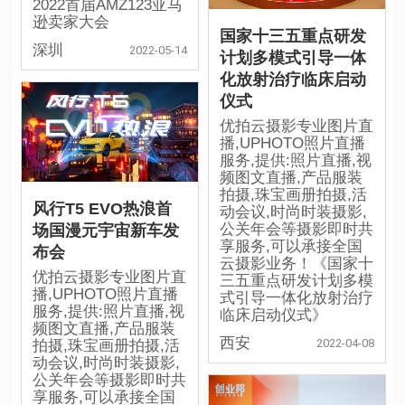
2022首届AMZ123亚马
逊卖家大会
国家十三五重点研发
深圳
2022-05-14
计划多模式引导一体
化放射治疗临床启动
仪式
优拍云摄影专业图片直
播,UPHOTO照片直播
服务,提供:照片直播,视
频图文直播,产品服装
拍摄,珠宝画册拍摄,活
风行T5 EVO热浪首
动会议,时尚时装摄影,
公关年会等摄影即时共
场国漫元宇宙新车发
享服务,可以承接全国
布会
云摄影业务！《国家十
优拍云摄影专业图片直
三五重点研发计划多模
播,UPHOTO照片直播
式引导一体化放射治疗
服务,提供:照片直播,视
临床启动仪式》
频图文直播,产品服装
西安
2022-04-08
拍摄,珠宝画册拍摄,活
动会议,时尚时装摄影,
公关年会等摄影即时共
享服务,可以承接全国