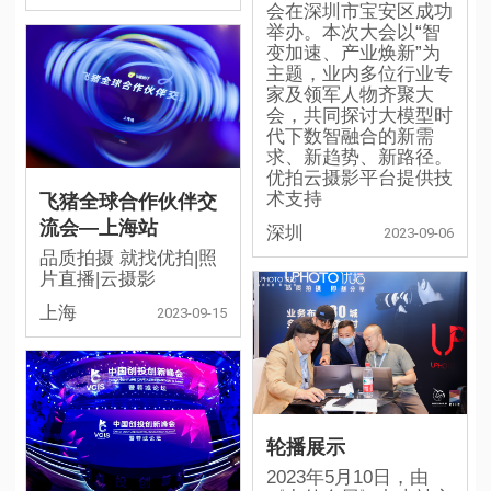
会在深圳市宝安区成功
举办。本次大会以“智
变加速、产业焕新”为
主题，业内多位行业专
家及领军人物齐聚大
会，共同探讨大模型时
代下数智融合的新需
求、新趋势、新路径。
优拍云摄影平台提供技
术支持
飞猪全球合作伙伴交
流会—上海站
深圳
2023-09-06
品质拍摄 就找优拍|照
片直播|云摄影
上海
2023-09-15
轮播展示
2023年5月10日，由