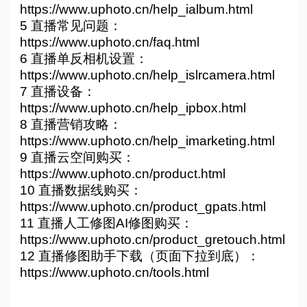
https://www.uphoto.cn/help_ialbum.html
5 直播常见问题：
https://www.uphoto.cn/faq.html
6 直播单反相机设置：
https://www.uphoto.cn/help_islrcamera.html
7 直播设备：
https://www.uphoto.cn/help_ipbox.html
8 直播营销攻略：
https://www.uphoto.cn/help_imarketing.html
9 直播云空间购买：
https://www.uphoto.cn/product.html
10 直播数据线购买：
https://www.uphoto.cn/product_gpats.html
11 直播人工修图AI修图购买：
https://www.uphoto.cn/product_gretouch.html
12 直播修图助手下载（页面下拉到底）：
https://www.uphoto.cn/tools.html