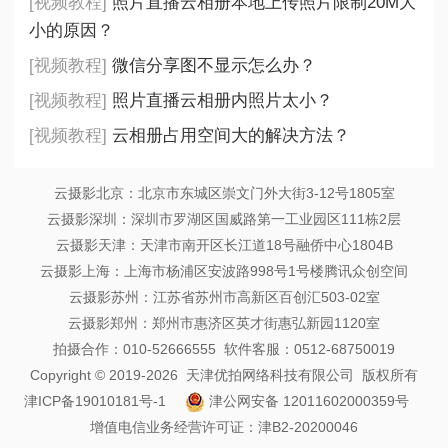
[视频教程]
照片直播云相册本地上传照片限制20M大
小的原因？
[视频教程]
微信分享图不显示怎么办？
[视频教程]
照片直播云相册内照片太小？
[视频教程]
云相册占用空间大的解决方法？
云摄影北京：北京市东城区崇文门外大街3-12号1805室
云摄影深圳：深圳市罗湖区国威路第一工业园区111栋2层
云摄影天津：天津市南开区长江道18号融侨中心1804B
云摄影上海：上海市杨浦区安波路998号1号楼腾讯众创空间
云摄影苏州：江苏省苏州市高新区百创汇503-02室
云摄影郑州：郑州市惠济区英才街惠弘新园1120室
拍摄合作：010-52666555 软件客服：0512-68750019
Copyright © 2019-2026 天津优拍网络科技有限公司 版权所有
津ICP备19010181号-1
津公网安备 12011602000359号
增值电信业务经营许可证：津B2-20200046