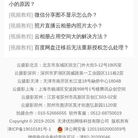
小的原因？
[视频教程]
微信分享图不显示怎么办？
[视频教程]
照片直播云相册内照片太小？
[视频教程]
云相册占用空间大的解决方法？
[视频教程]
百度网盘迁移后无法重新授权怎么处理？
云摄影北京：北京市东城区崇文门外大街3-12号1805室
云摄影深圳：深圳市罗湖区国威路第一工业园区111栋2层
云摄影天津：天津市南开区长江道18号融侨中心1804B
云摄影上海：上海市杨浦区安波路998号1号楼腾讯众创空间
云摄影苏州：江苏省苏州市高新区百创汇503-02室
云摄影郑州：郑州市惠济区英才街惠弘新园1120室
拍摄合作：010-52666555 软件客服：0512-68750019
Copyright © 2019-2026 天津优拍网络科技有限公司 版权所有
津ICP备19010181号-1
津公网安备 12011602000359号
增值电信业务经营许可证：津B2-20200046