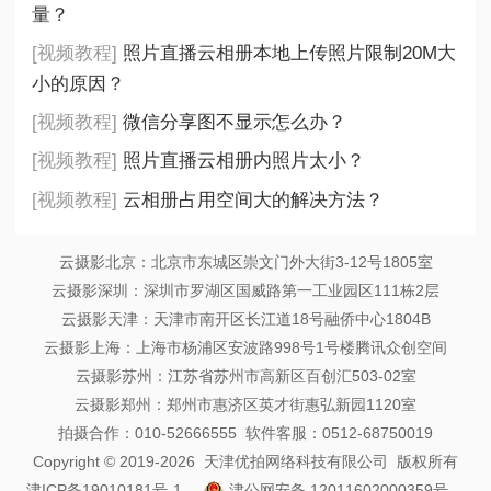
量？
[视频教程]
照片直播云相册本地上传照片限制20M大
小的原因？
[视频教程]
微信分享图不显示怎么办？
[视频教程]
照片直播云相册内照片太小？
[视频教程]
云相册占用空间大的解决方法？
云摄影北京：北京市东城区崇文门外大街3-12号1805室
云摄影深圳：深圳市罗湖区国威路第一工业园区111栋2层
云摄影天津：天津市南开区长江道18号融侨中心1804B
云摄影上海：上海市杨浦区安波路998号1号楼腾讯众创空间
云摄影苏州：江苏省苏州市高新区百创汇503-02室
云摄影郑州：郑州市惠济区英才街惠弘新园1120室
拍摄合作：010-52666555 软件客服：0512-68750019
Copyright © 2019-2026 天津优拍网络科技有限公司 版权所有
津ICP备19010181号-1
津公网安备 12011602000359号