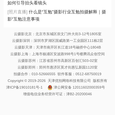
如何引导抬头看镜头
[照片直播]
什么是“互勉”摄影行业互勉拍摄解释｜摄
影“互勉注意事项
云摄影北京：北京市东城区崇文门外大街3-12号1805室
云摄影深圳：深圳市罗湖区国威路第一工业园区111栋2层
云摄影天津：天津市南开区长江道18号融侨中心1804B
云摄影上海：上海市杨浦区安波路998号1号楼腾讯众创空间
云摄影苏州：江苏省苏州市高新区百创汇503-02室
云摄影郑州：郑州市惠济区英才街惠弘新园1120室
拍摄合作：010-52666555 软件客服：0512-68750019
Copyright © 2019-2026 天津优拍网络科技有限公司 版权所有
津ICP备19010181号-1
津公网安备 12011602000359号
增值电信业务经营许可证：津B2-20200046