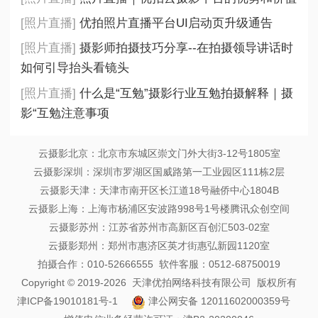
[照片直播]
优拍照片直播平台UI启动页升级通告
[照片直播]
摄影师拍摄技巧分享--在拍摄领导讲话时
如何引导抬头看镜头
[照片直播]
什么是“互勉”摄影行业互勉拍摄解释｜摄
影“互勉注意事项
云摄影北京：北京市东城区崇文门外大街3-12号1805室
云摄影深圳：深圳市罗湖区国威路第一工业园区111栋2层
云摄影天津：天津市南开区长江道18号融侨中心1804B
云摄影上海：上海市杨浦区安波路998号1号楼腾讯众创空间
云摄影苏州：江苏省苏州市高新区百创汇503-02室
云摄影郑州：郑州市惠济区英才街惠弘新园1120室
拍摄合作：010-52666555 软件客服：0512-68750019
Copyright © 2019-2026 天津优拍网络科技有限公司 版权所有
津ICP备19010181号-1
津公网安备 12011602000359号