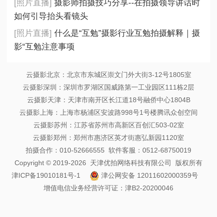
[照片直播]
摄影师拍摄技巧分享--在拍摄领导讲话时
如何引导抬头看镜头
[照片直播]
什么是“互勉”摄影行业互勉拍摄解释｜摄
影“互勉注意事项
云摄影北京：北京市东城区崇文门外大街3-12号1805室
云摄影深圳：深圳市罗湖区国威路第一工业园区111栋2层
云摄影天津：天津市南开区长江道18号融侨中心1804B
云摄影上海：上海市杨浦区安波路998号1号楼腾讯众创空间
云摄影苏州：江苏省苏州市高新区百创汇503-02室
云摄影郑州：郑州市惠济区英才街惠弘新园1120室
拍摄合作：010-52666555 软件客服：0512-68750019
Copyright © 2019-2026 天津优拍网络科技有限公司 版权所有
津ICP备19010181号-1
津公网安备 12011602000359号
增值电信业务经营许可证：津B2-20200046