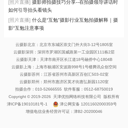
[照片直播]
摄影师拍摄技巧分享--在拍摄领导讲话时
如何引导抬头看镜头
[照片直播]
什么是“互勉”摄影行业互勉拍摄解释｜摄
影“互勉注意事项
云摄影北京：北京市东城区崇文门外大街3-12号1805室
云摄影深圳：深圳市罗湖区国威路第一工业园区111栋2层
云摄影天津：天津市南开区长江道18号融侨中心1804B
云摄影上海：上海市杨浦区安波路998号1号楼腾讯众创空间
云摄影苏州：江苏省苏州市高新区百创汇503-02室
云摄影郑州：郑州市惠济区英才街惠弘新园1120室
拍摄合作：010-52666555 软件客服：0512-68750019
Copyright © 2019-2026 天津优拍网络科技有限公司 版权所有
津ICP备19010181号-1
津公网安备 12011602000359号
增值电信业务经营许可证：津B2-20200046