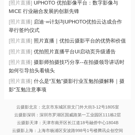
[照片直播]
UPHOTO 优拍影像平台：数字影像与
MICE 行业融合发展的创新先锋
[照片直播]
启迪·∞计划与UPHOTO优拍云达成合作
举行签约仪式
[照片直播]
照片直播｜优拍云摄影平台的优势和价值
[照片直播]
优拍照片直播平台UI启动页升级通告
[照片直播]
摄影师拍摄技巧分享--在拍摄领导讲话时
如何引导抬头看镜头
[照片直播]
什么是“互勉”摄影行业互勉拍摄解释｜摄
影“互勉注意事项
云摄影北京：北京市东城区崇文门外大街3-12号1805室
云摄影深圳：深圳市罗湖区国威路第一工业园区111栋2层
云摄影天津：天津市南开区长江道18号融侨中心1804B
云摄影上海：上海市杨浦区安波路998号1号楼腾讯众创空间