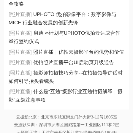
全攻略
[照片直播]
UPHOTO 优拍影像平台：数字影像与
MICE 行业融合发展的创新先锋
[照片直播]
启迪·∞计划与UPHOTO优拍云达成合作
举行签约仪式
[照片直播]
照片直播｜优拍云摄影平台的优势和价值
[照片直播]
优拍照片直播平台UI启动页升级通告
[照片直播]
摄影师拍摄技巧分享--在拍摄领导讲话时
如何引导抬头看镜头
[照片直播]
什么是“互勉”摄影行业互勉拍摄解释｜摄
影“互勉注意事项
云摄影北京：北京市东城区崇文门外大街3-12号1805室
云摄影深圳：深圳市罗湖区国威路第一工业园区111栋2层
云摄影天津：天津市南开区长江道18号融侨中心1804B