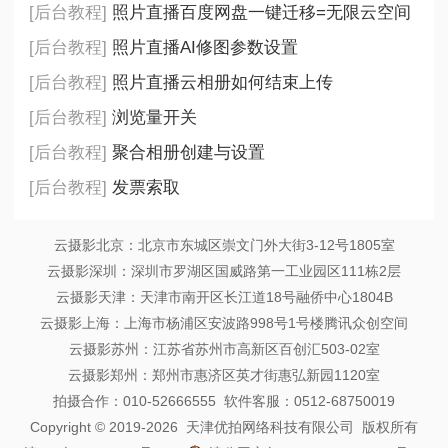
[后台教程]
照片直播百度网盘一键迁移=无限云空间
[后台教程]
照片直播AI修图参数设置
[后台教程]
照片直播云相册如何结束上传
[后台教程]
浏览量开关
[后台教程]
聚合相册创建与设置
[后台教程]
发票索取
云摄影北京：北京市东城区崇文门外大街3-12号1805室
云摄影深圳：深圳市罗湖区国威路第一工业园区111栋2层
云摄影天津：天津市南开区长江道18号融侨中心1804B
云摄影上海：上海市杨浦区安波路998号1号楼腾讯众创空间
云摄影苏州：江苏省苏州市高新区百创汇503-02室
云摄影郑州：郑州市惠济区英才街惠弘新园1120室
拍摄合作：010-52666555 软件客服：0512-68750019
Copyright © 2019-2026 天津优拍网络科技有限公司 版权所有