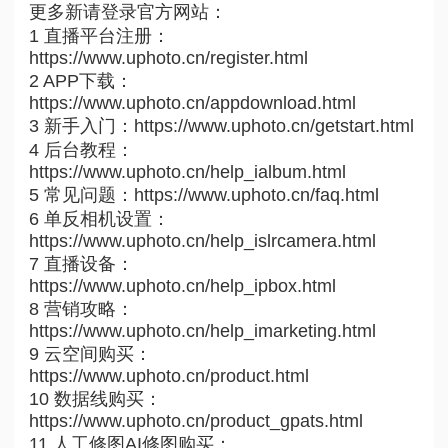
更多新请登录官方网站：
1 直播平台注册：
https://www.uphoto.cn/register.html
2 APP下载：
https://www.uphoto.cn/appdownload.html
3 新手入门：https://www.uphoto.cn/getstart.html
4 后台教程：
https://www.uphoto.cn/help_ialbum.html
5 常见问题：https://www.uphoto.cn/faq.html
6 单反相机设置：
https://www.uphoto.cn/help_islrcamera.html
7 直播设备：
https://www.uphoto.cn/help_ipbox.html
8 营销攻略：
https://www.uphoto.cn/help_imarketing.html
9 云空间购买：
https://www.uphoto.cn/product.html
10 数据线购买：
https://www.uphoto.cn/product_gpats.html
11 人工修图AI修图购买：