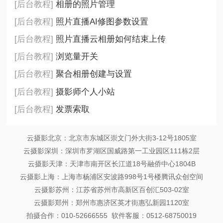
[后台教程]
相册的照片管理
[后台教程]
照片直播AI修图参数设置
[后台教程]
照片直播云相册如何结束上传
[后台教程]
浏览量开关
[后台教程]
聚合相册创建与设置
[后台教程]
摄影师个人小站
[后台教程]
发票索取
云摄影北京：北京市东城区崇文门外大街3-12号1805室
云摄影深圳：深圳市罗湖区国威路第一工业园区111栋2层
云摄影天津：天津市南开区长江道18号融侨中心1804B
云摄影上海：上海市杨浦区安波路998号1号楼腾讯众创空间
云摄影苏州：江苏省苏州市高新区百创汇503-02室
云摄影郑州：郑州市惠济区英才街惠弘新园1120室
拍摄合作：010-52666555 软件客服：0512-68750019