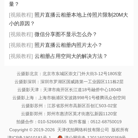
量？
[视频教程]
照片直播云相册本地上传照片限制20M大
小的原因？
[视频教程]
微信分享图不显示怎么办？
[视频教程]
照片直播云相册内照片太小？
[视频教程]
云相册占用空间大的解决方法？
云摄影北京：北京市东城区崇文门外大街3-12号1805室
云摄影深圳：深圳市罗湖区国威路第一工业园区111栋2层
云摄影天津：天津市南开区长江道18号融侨中心1804B
云摄影上海：上海市杨浦区安波路998号1号楼腾讯众创空间
云摄影苏州：江苏省苏州市高新区百创汇503-02室
云摄影郑州：郑州市惠济区英才街惠弘新园1120室
拍摄合作：010-52666555 软件客服：0512-68750019
Copyright © 2019-2026 天津优拍网络科技有限公司 版权所有
津ICP备19010181号-1
津公网安备 12011602000359号