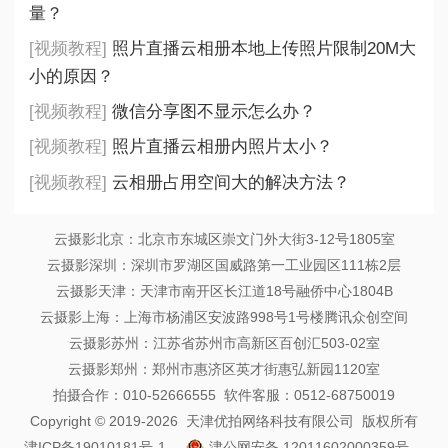
量？
[视频教程]
照片直播云相册本地上传照片限制20M大
小的原因？
[视频教程]
微信分享图不显示怎么办？
[视频教程]
照片直播云相册内照片太小？
[视频教程]
云相册占用空间大的解决方法？
云摄影北京：北京市东城区崇文门外大街3-12号1805室
云摄影深圳：深圳市罗湖区国威路第一工业园区111栋2层
云摄影天津：天津市南开区长江道18号融侨中心1804B
云摄影上海：上海市杨浦区安波路998号1号楼腾讯众创空间
云摄影苏州：江苏省苏州市高新区百创汇503-02室
云摄影郑州：郑州市惠济区英才街惠弘新园1120室
拍摄合作：010-52666555 软件客服：0512-68750019
Copyright © 2019-2026 天津优拍网络科技有限公司 版权所有
津ICP备19010181号-1
津公网安备 12011602000359号