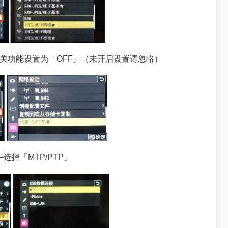
相关功能设置为
「
OFF
」
（未开启设置请忽略）
—选择
「
MTP/PTP
」