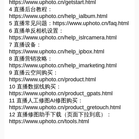
https://www.uphoto.cn/getstart.html
4 直播后台教程：
https://www.uphoto.cn/help_ialbum.html
5 直播常见问题：https://www.uphoto.cn/faq.html
6 直播单反相机设置：
https://www.uphoto.cn/help_islrcamera.html
7 直播设备：
https://www.uphoto.cn/help_ipbox.html
8 直播营销攻略：
https://www.uphoto.cn/help_imarketing.html
9 直播云空间购买：
https://www.uphoto.cn/product.html
10 直播数据线购买：
https://www.uphoto.cn/product_gpats.html
11 直播人工修图AI修图购买：
https://www.uphoto.cn/product_gretouch.html
12 直播修图助手下载（页面下拉到底）：
https://www.uphoto.cn/tools.html