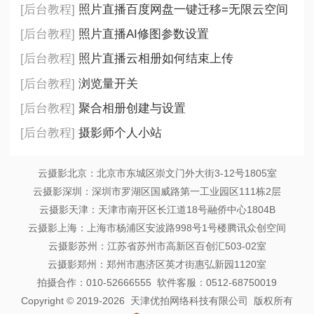
[后台教程]
照片直播百度网盘一键迁移=无限云空间
[后台教程]
照片直播AI修图参数设置
[后台教程]
照片直播云相册如何结束上传
[后台教程]
浏览量开关
[后台教程]
聚合相册创建与设置
[后台教程]
摄影师个人小站
云摄影北京：北京市东城区崇文门外大街3-12号1805室
云摄影深圳：深圳市罗湖区国威路第一工业园区111栋2层
云摄影天津：天津市南开区长江道18号融侨中心1804B
云摄影上海：上海市杨浦区安波路998号1号楼腾讯众创空间
云摄影苏州：江苏省苏州市高新区百创汇503-02室
云摄影郑州：郑州市惠济区英才街惠弘新园1120室
拍摄合作：010-52666555 软件客服：0512-68750019
Copyright © 2019-2026 天津优拍网络科技有限公司 版权所有