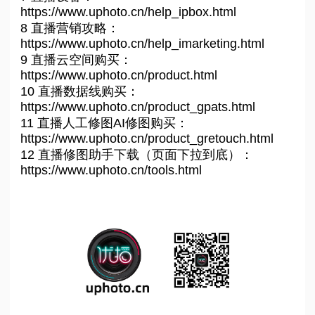
https://www.uphoto.cn/help_ipbox.html
8 直播营销攻略：
https://www.uphoto.cn/help_imarketing.html
9 直播云空间购买：
https://www.uphoto.cn/product.html
10 直播数据线购买：
https://www.uphoto.cn/product_gpats.html
11 直播人工修图AI修图购买：
https://www.uphoto.cn/product_gretouch.html
12 直播修图助手下载（页面下拉到底）：
https://www.uphoto.cn/tools.html